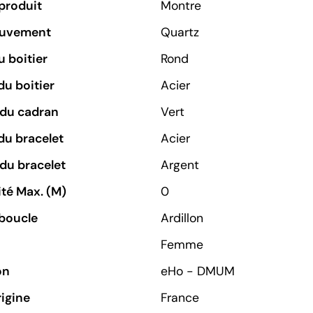
produit
Montre
ouvement
Quartz
 boitier
Rond
du boitier
Acier
 du cadran
Vert
du bracelet
Acier
du bracelet
Argent
té Max. (M)
0
boucle
Ardillon
Femme
on
eHo - DMUM
rigine
France