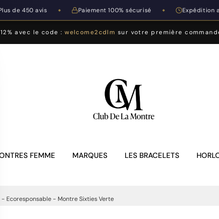
Plus de 450 avis
Paiement 100% sécurisé
Expédition 
◆
◆
-12% avec le code :
welcome2cdlm
sur votre première command
ONTRES FEMME
MARQUES
LES BRACELETS
HORLO
- Ecoresponsable - Montre Sixties Verte