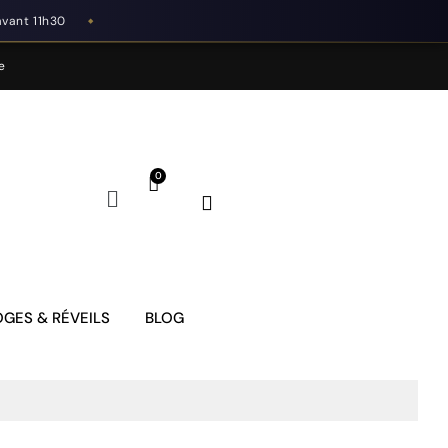
avant 11h30
◆
e
GES & RÉVEILS
BLOG