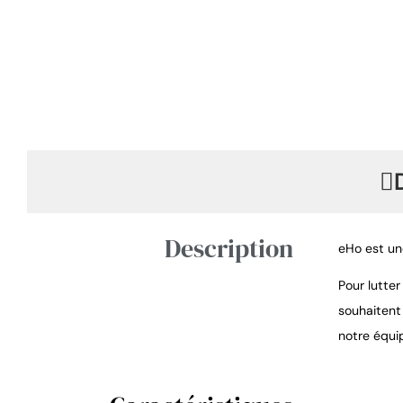
Description
eHo est un
Pour lutte
souhaitent
notre équi