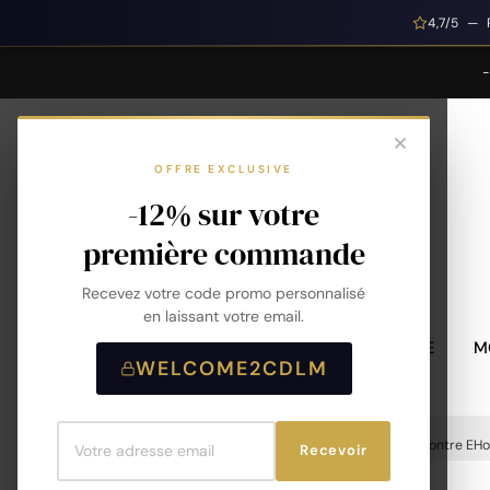
4,7/5 — 
OFFRE EXCLUSIVE
-12% sur votre
première commande
Recevez votre code promo personnalisé
en laissant votre email.
MONTRES HOMME
M
WELCOME2CDLM
Accueil
Montres
Marques
EHo
Montre EHo 
Recevoir