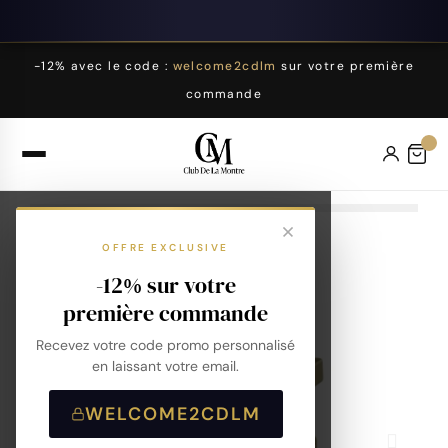
-12% avec le code :
welcome2cdlm
sur votre première
commande
OFFRE EXCLUSIVE
-12% sur votre
première commande
Recevez votre code promo personnalisé
en laissant votre email.
WELCOME2CDLM