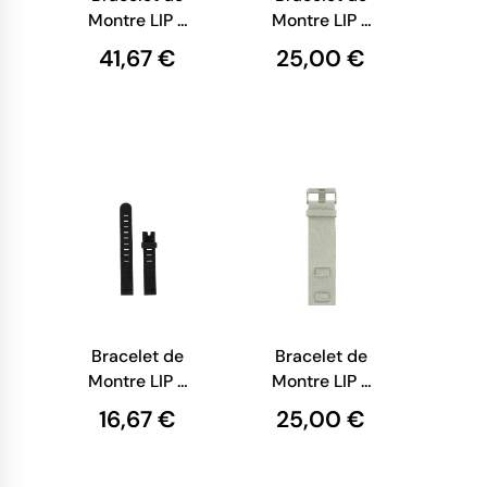
Montre LIP -
Montre LIP -
Maille
Cuir Rouge à
41,67 €
25,00 €
Milanaise
Motif
Dorée - 14
Floraux - 14
mm
mm
Bracelet de
Bracelet de
Montre LIP -
Montre LIP -
Caoutchouc
Cuir Gris
16,67 €
25,00 €
noir - 14 mm
Grainé - 14
mm