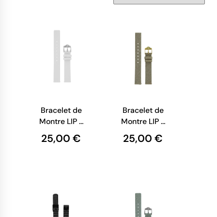
Bracelet de
Bracelet de
Montre LIP -
Montre LIP -
Cuir Blanc
Cuir Doré
25,00 €
25,00 €
Lisse - 14
Pailleté - 14
mm
mm