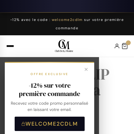
-12% avec le code :
welcome2cdlm
sur votre première
commande
Montres LIP
OFFRE EXCLUSIVE
Himalaya
-12% sur votre
première commande
29mm
Recevez votre code promo personnalisé
en laissant votre email.
WELCOME2CDLM
Accueil