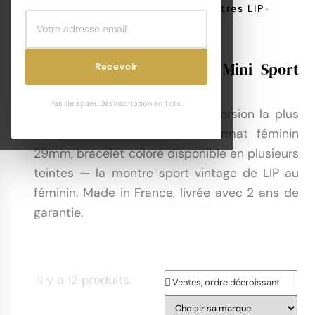
Compatibilité Bracelet De Montres LIP
Montres LIP Himalaya 29mm
LIP Himalaya 29mm : Le Mini Sport
Recevoir
Féminin
Pas de spam. Désinscription en 1 clic.
La
LIP Himalaya 29mm
est la version la plus
compacte de la collection. Format féminin
29mm, bracelet coloré disponible en plusieurs
teintes — la montre sport vintage de LIP au
féminin. Made in France, livrée avec 2 ans de
garantie.
Il y a 12 produits.