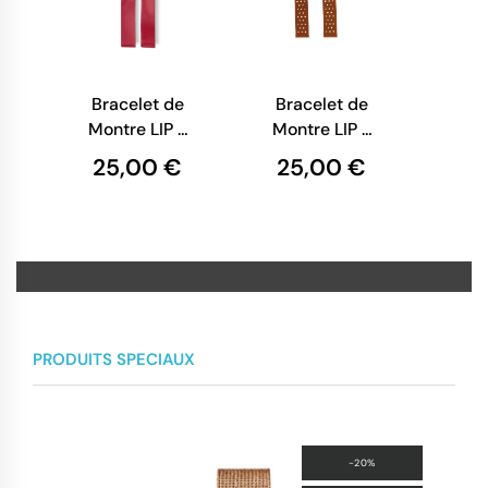
Bracelet de
Bracelet de
Montre LIP -
Montre LIP -
Cuir Rouge
Cuir Orange
25,00 €
25,00 €
Pailleté - 14
Perforé - 14
mm
mm
PRODUITS SPECIAUX
-20%