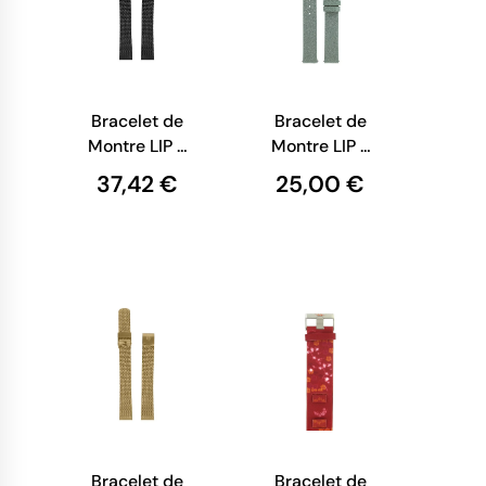
Bracelet de
Bracelet de
Montre LIP -
Montre LIP -
Maille
Cuir Argenté
37,42 €
25,00 €
Milanaise
Pailleté - 14
Noire - 14
mm
mm
Bracelet de
Bracelet de