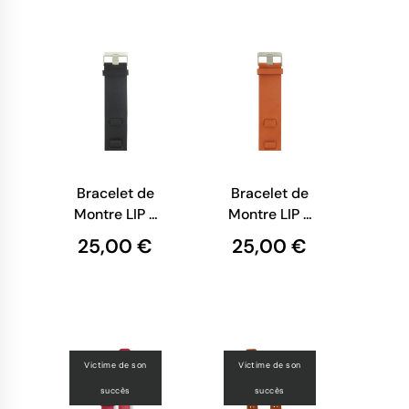
Bracelet de
Bracelet de
Montre LIP -
Montre LIP -
Cuir Noir
Cuir Orange
25,00 €
25,00 €
Lisse - 14
- 14 mm
mm
Victime de son
Victime de son
succès
succès