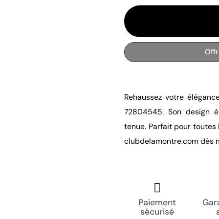
Off
Rehaussez votre éléganc
72804545. Son design ép
tenue. Parfait pour toute
clubdelamontre.com dès m
Paiement
Gara
sécurisé