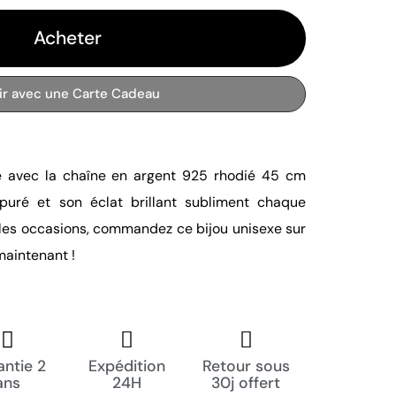
Acheter
rir avec une Carte Cadeau
e avec la chaîne en argent 925 rhodié 45 cm
uré et son éclat brillant subliment chaque
s les occasions, commandez ce bijou unisexe sur
aintenant !
ntie 2
Expédition
Retour sous
ans
24H
30j offert