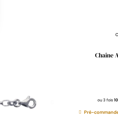
C
Chaîne A
Pré-commandez 