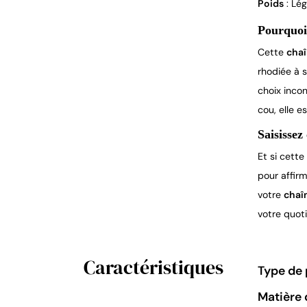
Poids
: Lég
Pourquoi 
Cette
chaî
rhodiée à s
choix inco
cou, elle e
Saisissez
Et si cette
pour affir
votre
chaî
votre quoti
Caractéristiques
Type de 
Matière 