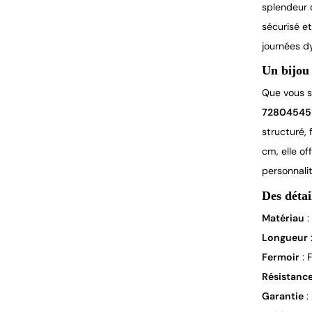
splendeur d
sécurisé e
journées d
Un bijou 
Que vous s
72804545
structuré, 
cm, elle of
personnalit
Des détai
Matériau
:
Longueur
Fermoir
: 
Résistanc
Garantie
: