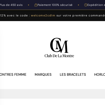
Plus de 450 avis
Paiement 100% sécurisé
Expédition 
◆
◆
-12% avec le code :
welcome2cdlm
sur votre première command
ONTRES FEMME
MARQUES
LES BRACELETS
HORLO