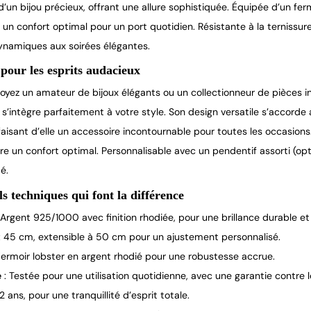
’un bijou précieux, offrant une allure sophistiquée. Équipée d’un fer
t un confort optimal pour un port quotidien. Résistante à la ternis
ynamiques aux soirées élégantes.
pour les esprits audacieux
oyez un amateur de bijoux élégants ou un collectionneur de pièces i
s’intègre parfaitement à votre style. Son design versatile s’accorde
faisant d’elle un accessoire incontournable pour toutes les occasion
fre un confort optimal. Personnalisable avec un pendentif assorti (opt
é.
ls techniques qui font la différence
 Argent 925/1000 avec finition rhodiée, pour une brillance durable et 
: 45 cm, extensible à 50 cm pour un ajustement personnalisé.
Fermoir lobster en argent rhodié pour une robustesse accrue.
e
: Testée pour une utilisation quotidienne, avec une garantie contre l
 2 ans, pour une tranquillité d’esprit totale.