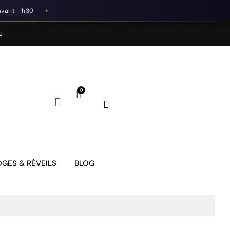
avant 11h30
◆
e
GES & RÉVEILS
BLOG