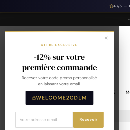
4,7/5 — 
OFFRE EXCLUSIVE
-12% sur votre
première commande
Recevez votre code promo personnalisé
en laissant votre email.
MONTRES HOMME
M
WELCOME2CDLM
Accueil
Chaîne Argent 925 Rhodié 45 Cm
Recevoir