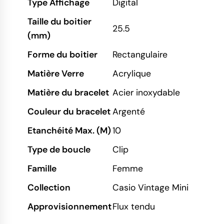
Type Affichage
Digital
Taille du boitier
25.5
(mm)
Forme du boitier
Rectangulaire
Matière Verre
Acrylique
Matière du bracelet
Acier inoxydable
Couleur du bracelet
Argenté
Etanchéité Max. (M)
10
Type de boucle
Clip
Famille
Femme
Collection
Casio Vintage Mini
Approvisionnement
Flux tendu