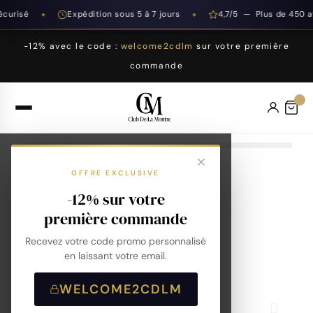
curisé
Expédition sous 5 à 7 jours
4,7/5 — Plus de 450 av
◆
◆
-12% avec le code :
welcome2cdlm
sur votre première
commande
OFFRE EXCLUSIVE
-12% sur votre
première commande
Recevez votre code promo personnalisé
en laissant votre email.
WELCOME2CDLM