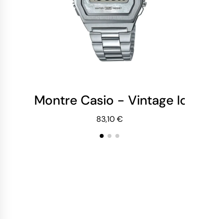
Montre Casio - Vintage Iconic
Mo
83,10 €