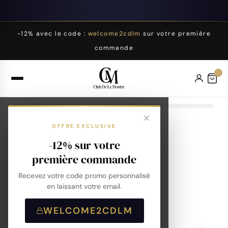
-12% avec le code :
welcome2cdlm
sur votre première
commande
OFFRE EXCLUSIVE
-12% sur votre
première commande
Recevez votre code promo personnalisé
en laissant votre email.
WELCOME2CDLM