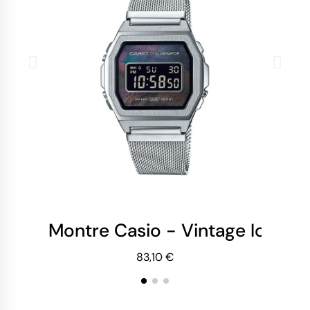
Montre Casio - Vintage Iconic
Mo
83,10 €