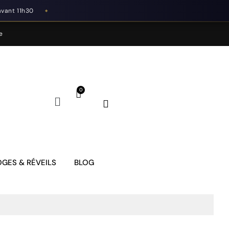
avant 11h30
◆
e
GES & RÉVEILS
BLOG