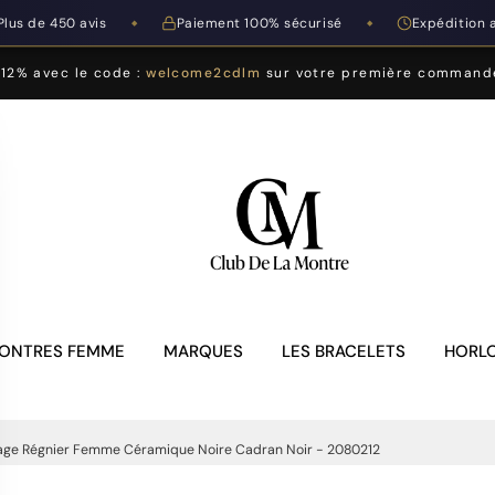
Plus de 450 avis
Paiement 100% sécurisé
Expédition 
◆
◆
-12% avec le code :
welcome2cdlm
sur votre première command
ONTRES FEMME
MARQUES
LES BRACELETS
HORLO
age Régnier Femme Céramique Noire Cadran Noir - 2080212