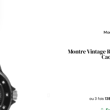
Mo
Montre Vintage 
Cad
E