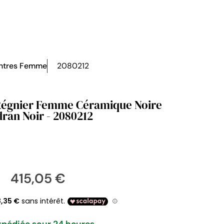
ntres Femme
2080212
Régnier Femme Céramique Noire
ran Noir - 2080212
415,05 €
xpédiée sour 24 heures