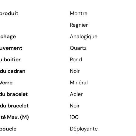
produit
Montre
Regnier
ichage
Analogique
ouvement
Quartz
 boitier
Rond
 du cadran
Noir
Verre
Minéral
du bracelet
Acier
du bracelet
Noir
té Max. (M)
100
boucle
Déployante