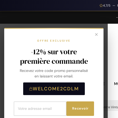
4,7/5 — 
OFFRE EXCLUSIVE
-12% sur votre
première commande
Recevez votre code promo personnalisé
en laissant votre email.
MONTRES HOMME
M
WELCOME2CDLM
Accueil
Montres
Montres Femme
Montre Vint
Recevoir