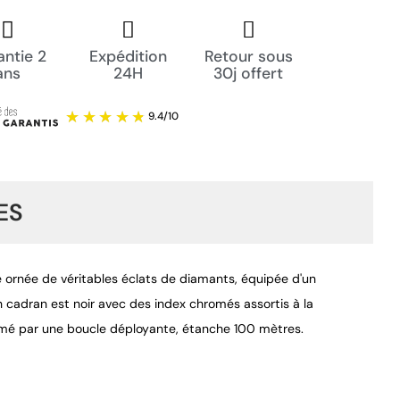
ntie 2
Expédition
Retour sous
ans
24H
30j offert
ES
 ornée de véritables éclats de diamants, équipée d'un
 cadran est noir avec des index chromés assortis à la
ermé par une boucle déployante, étanche 100 mètres.
9.4
/
10