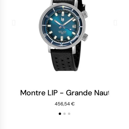
Montre LIP - Grande Nautic O
Mo
456,54 €