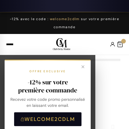
-12% avec le code :
welcome2cdlm
sur votre première
commande
OFFRE EXCLUSIVE
-12% sur votre
première commande
Recevez votre code promo personnalisé
en laissant votre email.
WELCOME2CDLM