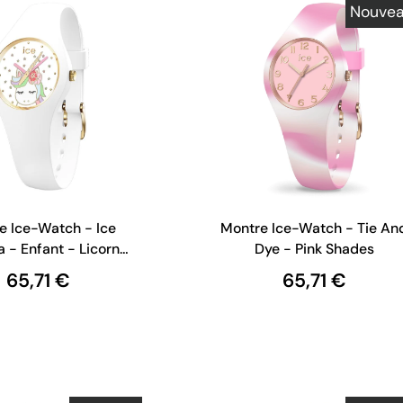
Nouve
e Ice-Watch - Ice
Montre Ice-Watch - Tie An
a - Enfant - Licorne
Dye - Pink Shades
nche Extra Small
65,71 €
65,71 €