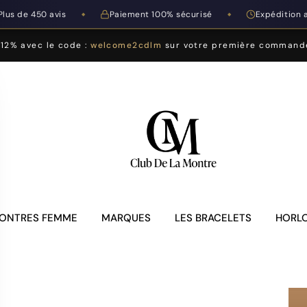
Plus de 450 avis
Paiement 100% sécurisé
Expédition 
◆
◆
-12% avec le code :
welcome2cdlm
sur votre première command
ONTRES FEMME
MARQUES
LES BRACELETS
HORLO