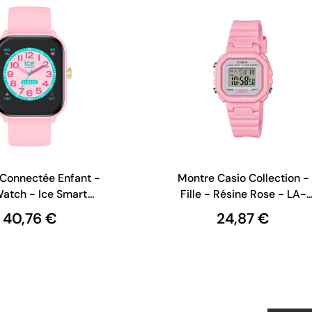
Connectée Enfant -
Montre Casio Collection -
atch - Ice Smart
Fille - Résine Rose - LA-
Junior - Pink
20WH-4A1EF
40,76 €
24,87 €