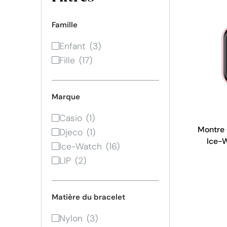
Famille
Enfant
Fille
Marque
Casio
Montre 
Djeco
Ice-W
Ice-Watch
LIP
Matière du bracelet
Nylon