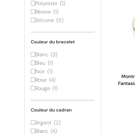
Polyester
Résine
Silicone
Couleur du bracelet
Blanc
Bleu
Noir
Montr
Rose
Fantasi
Rouge
Bla
Couleur du cadran
Argent
Blanc