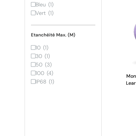
Bleu
Vert
Etanchéité Max. (M)
10
30
50
100
Mon
IP68
Lear