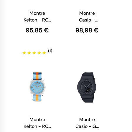
Montre
Montre
Kelton - RC2
Casio -
Nato Vert et
Standart -
95,85 €
98,98 €
Orange
Phase de
Lune -
Argentée et
(1)
Noire -
MTP-
M305M-
1AVER
Montre
Montre
Kelton - RC2
Casio - G-