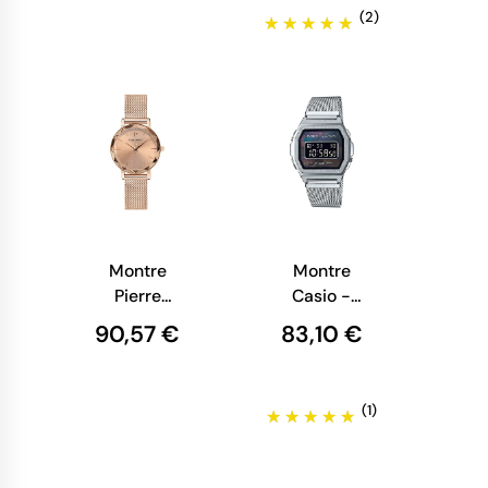
- Cuir
(2)
Marron
217G164
Montre
Montre
Pierre
Casio -
Lannier -
Vintage
90,57 €
83,10 €
Multiples -
Iconic -
Tendance -
Argenté -
Maille
Mixte -
(1)
Milanaise
A1000M-
Rose
1BEF
010P958