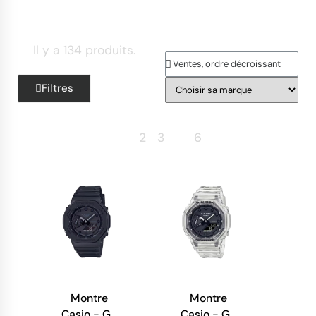
Il y a 134 produits.
Filtres
Retour
1
2
3
…
6
Suite
Montre
Montre
Casio - G-
Casio - G-