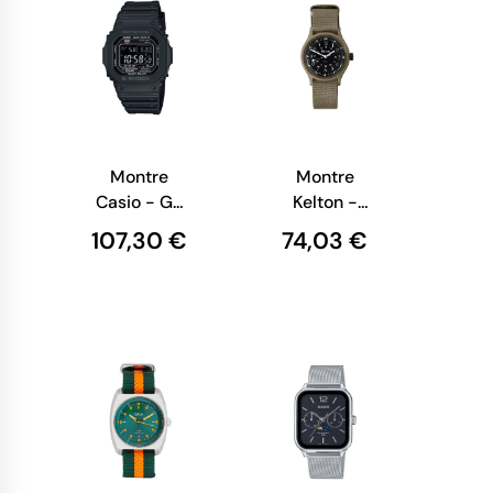
Montre
Montre
Casio - G-
Kelton -
shock -
Jungle
107,30 €
74,03 €
Série 5600 -
Sumatra
Digitale
Noire - GW-
M5610U-
1BER