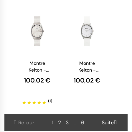
Montre
Montre
Kelton -
Kelton -
Colorama
Colorama
100,02 €
100,02 €
Argent
Blanche
(1)
Retour
1
2
3
…
6
Suite