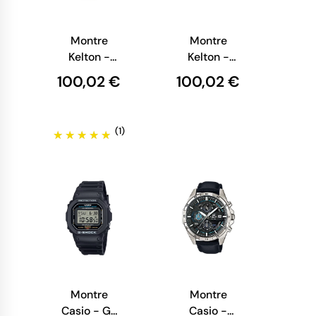
Montre
Montre
Kelton -
Kelton -
Colorama
Colorama Or
100,02 €
100,02 €
Jaune
(1)
Montre
Montre
Casio - G-
Casio -