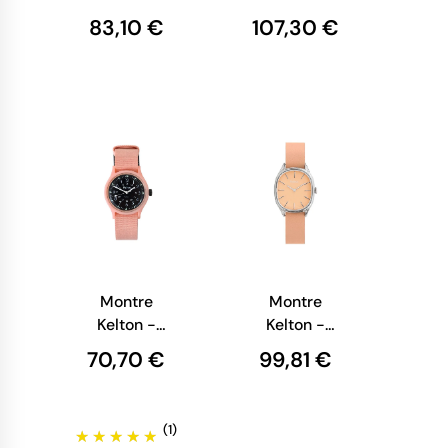
shock -
Edifice
83,10 €
107,30 €
Série 5600 -
Classic -
Digitale -
Homme -
DW-
Cuir Noir -
5600UE-1ER
EFR-556L-
1AVUEF
Montre
Montre
Kelton -
Kelton -
Jungle Nude
Colorama
70,70 €
99,81 €
Beige
(1)