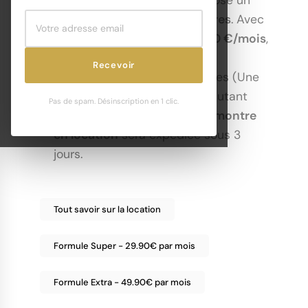
service de
location de montres
. Avec
la formule découverte à
19,90 €/mois
,
vous avez la possibilité
Recevoir
de
louer
4
montres
différentes (Une
seule à la fois) et les porter autant
Pas de spam. Désinscription en 1 clic.
que vous le souhaitez. Votre
montre
en location
sera expédiée sous 3
jours.
Tout savoir sur la location
Formule Super - 29.90€ par mois
Formule Extra - 49.90€ par mois