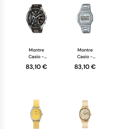
Montre
Montre
Casio -
Casio -
Edifice
Vintage
83,10 €
83,10 €
Classic -
Iconic -
Homme -
Mixte -
Résine Noir -
Argent -
EFV-550P-
A1000D-7EF
1AVUEF