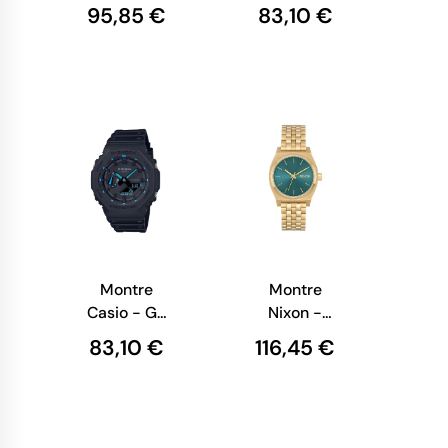
- Nato Bleu
shock -
95,85 €
83,10 €
et Orange
Série GMA-
P2100 -
Anadigitale
Noire -
GMA-
P2100BB-
1AER
Montre
Montre
Casio - G-
Nixon -
shock -
Medium
83,10 €
116,45 €
Série 2100 -
Time Teller -
Anadigitale
Light Gold /
Noire - GA-
Turquoise
2100-1A2ER