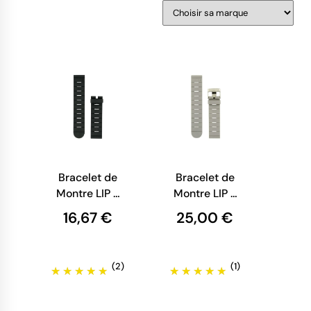
Bracelet de
Bracelet de
Montre LIP -
Montre LIP -
Caoutchouc
Caoutchouc
16,67 €
25,00 €
noir - 20
gris - 20 mm
mm
(2)
(1)