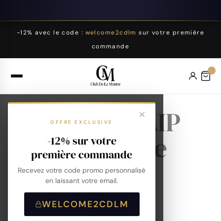
-12% avec le code :
welcome2cdlm
sur votre première
commande
Montres LIP
OFFRE EXCLUSIVE
Dauphine
-12% sur votre
première commande
38mm
Recevez votre code promo personnalisé
en laissant votre email.
WELCOME2CDLM
Accueil