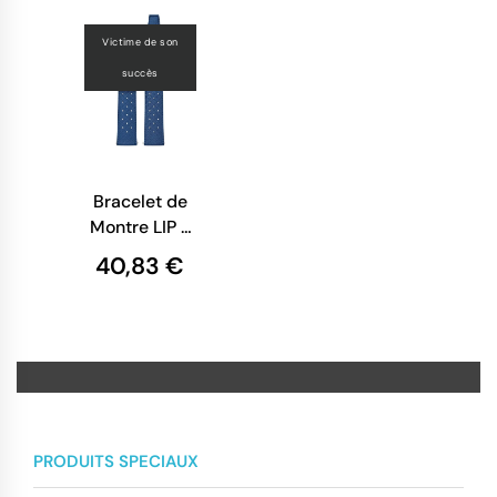
Victime de son
succès
Bracelet de
Montre LIP -
Tropic
40,83 €
Perforé Bleu
- 20 mm
PRODUITS SPECIAUX