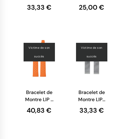
Maille
Cuir Camel
33,33 €
25,00 €
Milanaise
avec
Noire - 20
Surpiqure
mm
Beige - 20
mm
Victime de son
Victime de son
succès
succès
Bracelet de
Bracelet de
Montre LIP -
Montre LIP-
Tropic
Maille
40,83 €
33,33 €
Perforé
Milanaise
Orange - 20
Chromé
mm
Argenté - 20
mm