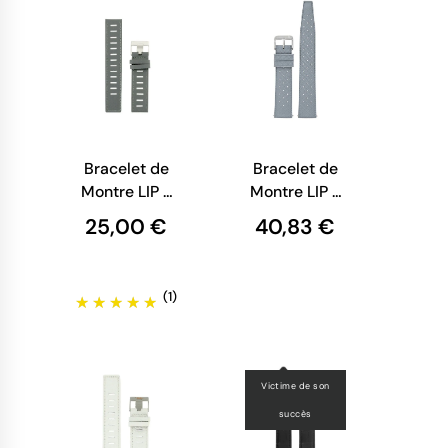
Bracelet de
Bracelet de
Montre LIP -
Montre LIP -
Cuir Gris -
Tropic
25,00 €
40,83 €
20 mm
Perforé Gris
- 20 mm
(1)
Victime de son
succès