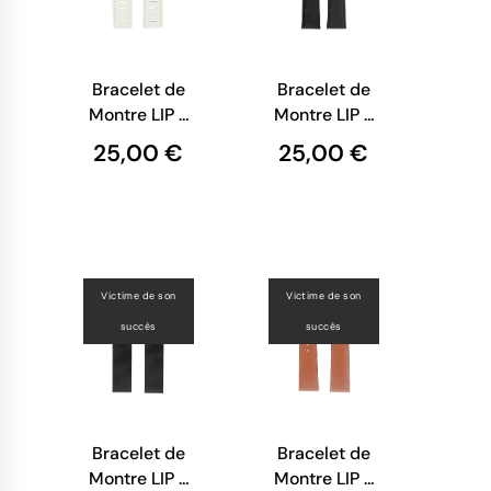
Bracelet de
Bracelet de
Montre LIP -
Montre LIP -
Cuir Blanc
Cuir Noir
25,00 €
25,00 €
Grainé - 20
Façon Croco
mm
- 20 mm
Victime de son
Victime de son
succès
succès
Bracelet de
Bracelet de
Montre LIP -
Montre LIP -