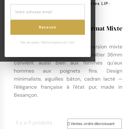
Compatibilité Bracelet De Montres LIP
Montres LIP Dauphine 38mm
LIP Dauphine 38mm : Le Format Mixte
Recevoir
Parfait
Pas de spam. Désinscription en 1 clic.
La
LIP Dauphine 38mm
est la version mixte
de la collection Dauphine. Son boîtier 38mm
convient aussi bien aux femmes qu'aux
hommes aux poignets fins. Design
minimaliste, aiguilles bâton, cadran lacté —
l'élégance française à l'état pur, made in
Besançon.
Il y a 11 produits.