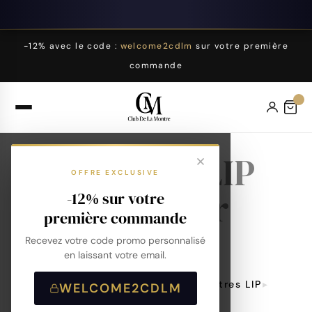
-12% avec le code :
welcome2cdlm
sur votre première
commande
Montres LIP
OFFRE EXCLUSIVE
Marinier
-12% sur votre
première commande
Recevez votre code promo personnalisé
en laissant votre email.
Accueil
Compatibilité Bracelet De Montres LIP
WELCOME2CDLM
Montres LIP Marinier