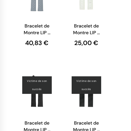
Bracelet de
Bracelet de
Montre LIP -
Montre LIP -
Tropic
Cuir Blanc
40,83 €
25,00 €
Perforé Gris
Grainé - 20
- 20 mm
mm
Victime de son
Victime de son
succès
succès
Bracelet de
Bracelet de
Montre LIP -
Montre LIP -