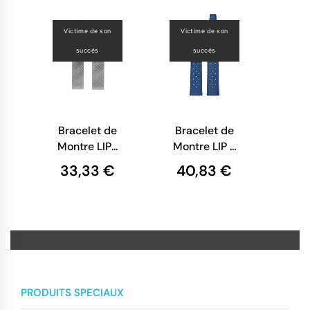
Victime de son
Victime de son
succès
succès
Bracelet de
Bracelet de
Montre LIP-
Montre LIP -
Maille
Tropic
33,33 €
40,83 €
Milanaise
Perforé Bleu
Chromé
- 20 mm
Argenté - 20
mm
PRODUITS SPECIAUX