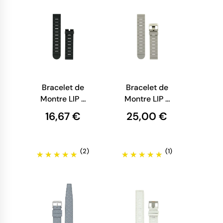
Bracelet de
Bracelet de
Montre LIP -
Montre LIP -
Caoutchouc
Caoutchouc
16,67 €
25,00 €
noir - 20
gris - 20 mm
mm
(2)
(1)