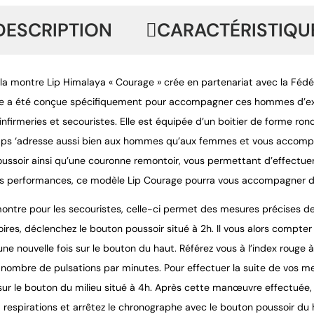
DESCRIPTION
CARACTÉRISTIQU
la montre Lip Himalaya « Courage » crée en partenariat avec la Féd
e a été conçue spécifiquement pour accompagner ces hommes d’exce
infirmeries et secouristes. Elle est équipée d’un boitier de forme r
s ‘adresse aussi bien aux hommes qu’aux femmes et vous accompagn
ussoir ainsi qu’une couronne remontoir, vous permettant d’effectuer
es performances, ce modèle Lip Courage pourra vous accompagner da
montre pour les secouristes, celle-ci permet des mesures précises de
oires, déclenchez le bouton poussoir situé à 2h. Il vous alors compte
e nouvelle fois sur le bouton du haut. Référez vous à l’index rouge à d
nombre de pulsations par minutes. Pour effectuer la suite de vos mes
ur le bouton du milieu situé à 4h. Après cette manœuvre effectuée,
espirations et arrêtez le chronographe avec le bouton poussoir du hau