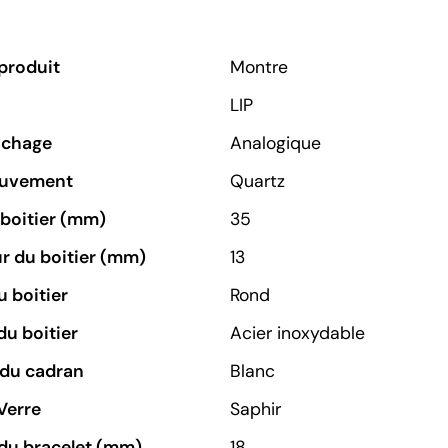
produit
Montre
LIP
ichage
Analogique
ouvement
Quartz
u boitier (mm)
35
r du boitier (mm)
13
 boitier
Rond
du boitier
Acier inoxydable
 du cadran
Blanc
Verre
Saphir
du bracelet (mm)
18