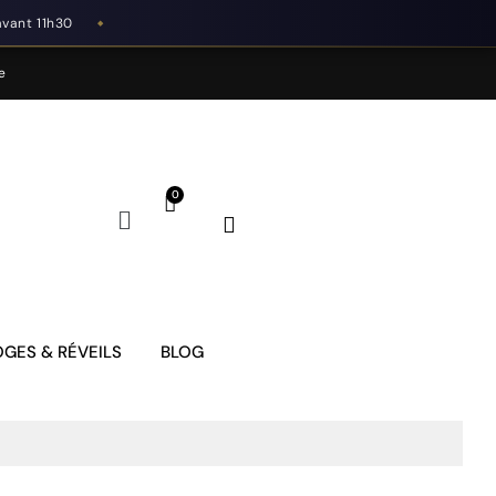
avant 11h30
◆
e
GES & RÉVEILS
BLOG