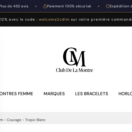
Plus de 450 avis
Paiement 100% sécurisé
Expédition 
◆
◆
-12% avec le code :
welcome2cdlm
sur votre première command
ONTRES FEMME
MARQUES
LES BRACELETS
HORLO
m - Courage - Tropic Blanc