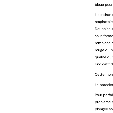
bleue pour
Le cadran 
respiratoir
Dauphine » 
sous forme 
remplacé p
rouge qui 
qualité du
l’indicatif
Cette mont
Le bracele
Pour parfa
problème po
plongée so