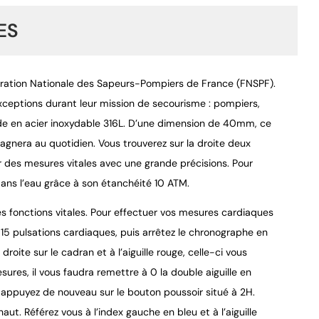
ES
ération Nationale des Sapeurs-Pompiers de France (FNSPF).
ptions durant leur mission de secourisme : pompiers,
onde en acier inoxydable 316L. D’une dimension de 40mm, ce
era au quotidien. Vous trouverez sur la droite deux
 des mesures vitales avec une grande précisions. Pour
9.4
/
10
ns l’eau grâce à son étanchéité 10 ATM.
s fonctions vitales. Pour effectuer vos mesures cardiaques
r 15 pulsations cardiaques, puis arrêtez le chronographe en
roite sur le cadran et à l’aiguille rouge, celle-ci vous
ures, il vous faudra remettre à 0 la double aiguille en
 appuyez de nouveau sur le bouton poussoir situé à 2H.
t. Référez vous à l’index gauche en bleu et à l’aiguille