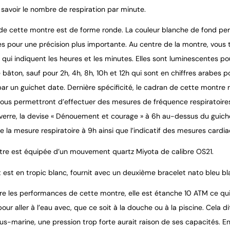
 savoir le nombre de respiration par minute.
de cette montre est de forme ronde. La couleur blanche de fond perm
es pour une précision plus importante. Au centre de la montre, vous 
qui indiquent les heures et les minutes. Elles sont luminescentes po
bâton, sauf pour 2h, 4h, 8h, 10h et 12h qui sont en chiffres arabes pou
ar un guichet date. Dernière spécificité, le cadran de cette montre 
vous permettront d’effectuer des mesures de fréquence respiratoires 
 verre, la devise « Dénouement et courage » à 6h au-dessus du guiche
 de la mesure respiratoire à 9h ainsi que l’indicatif des mesures cardi
re est équipée d’un mouvement quartz Miyota de calibre OS21.
t est en tropic blanc, fournit avec un deuxième bracelet nato bleu bl
ire les performances de cette montre, elle est étanche 10 ATM ce qu
ur aller à l’eau avec, que ce soit à la douche ou à la piscine. Cela dit
us-marine, une pression trop forte aurait raison de ses capacités. E