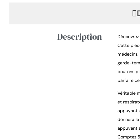
Description
Découvrez 
Cette pièc
médecins, 
garde-temp
boutons po
parfaire c
Véritable 
et respirat
appuyant un
donnera le 
appuyant s
Comptez 5 r