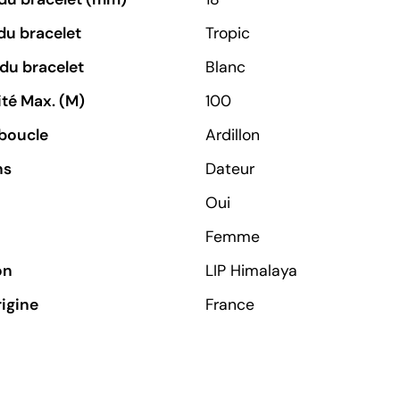
du bracelet
Tropic
du bracelet
Blanc
té Max. (M)
100
boucle
Ardillon
ns
Dateur
Oui
Femme
on
LIP Himalaya
rigine
France