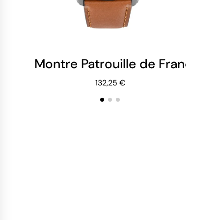
Montre Patrouille de France - 
Mo
132,25 €